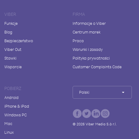
VIBER
FIRMA
Funkcje
Informacje o Viber
Blog
Centrum marek
Bezpieczeństwo
Praca
Viber Out
Warunki i zasady
Stawki
Polityka prywatności
Wsparcie
Customer Complaints Code
POBIERZ
Polski
Android
iPhone & iPad
Windows PC
Mac
©
2026
Viber Media S.à r.l.
Linux