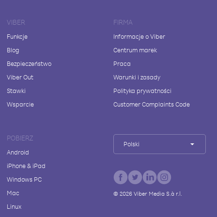
VIBER
FIRMA
Funkcje
Informacje o Viber
Blog
Centrum marek
Bezpieczeństwo
Praca
Viber Out
Warunki i zasady
Stawki
Polityka prywatności
Wsparcie
Customer Complaints Code
POBIERZ
Polski
Android
iPhone & iPad
Windows PC
Mac
©
2026
Viber Media S.à r.l.
Linux