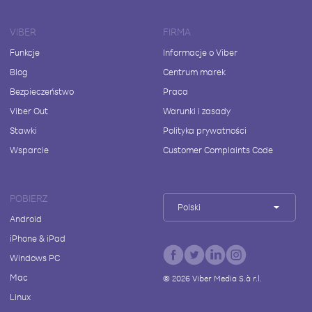
VIBER
FIRMA
Funkcje
Informacje o Viber
Blog
Centrum marek
Bezpieczeństwo
Praca
Viber Out
Warunki i zasady
Stawki
Polityka prywatności
Wsparcie
Customer Complaints Code
POBIERZ
Polski
Android
iPhone & iPad
Windows PC
Mac
©
2026
Viber Media S.à r.l.
Linux