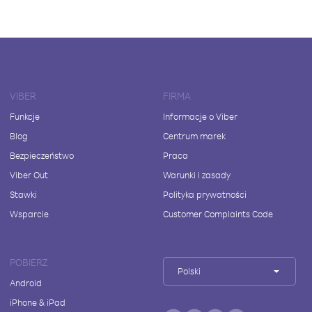
VIBER
FIRMA
Funkcje
Informacje o Viber
Blog
Centrum marek
Bezpieczeństwo
Praca
Viber Out
Warunki i zasady
Stawki
Polityka prywatności
Wsparcie
Customer Complaints Code
POBIERZ
Polski
Android
iPhone & iPad