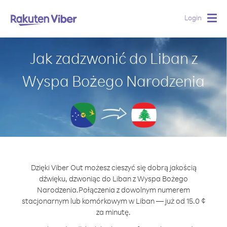
Login
Togg
navig
Jak zadzwonić do Liban z
Wyspa Bożego Narodzenia
Dzięki Viber Out możesz cieszyć się dobrą jakością
dźwięku, dzwoniąc do Liban z Wyspa Bożego
Narodzenia.
Połączenia z dowolnym numerem
stacjonarnym lub komórkowym w Liban — już od 15.0 ¢
za minutę.