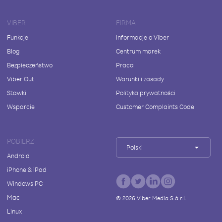
VIBER
FIRMA
Funkcje
Informacje o Viber
Blog
Centrum marek
Bezpieczeństwo
Praca
Viber Out
Warunki i zasady
Stawki
Polityka prywatności
Wsparcie
Customer Complaints Code
POBIERZ
Polski
Android
iPhone & iPad
Windows PC
Mac
©
2026
Viber Media S.à r.l.
Linux