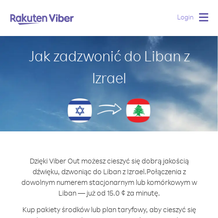
Login
Togg
navig
Jak zadzwonić do Liban z
Izrael
Dzięki Viber Out możesz cieszyć się dobrą jakością
dźwięku, dzwoniąc do Liban z Izrael.
Połączenia z
dowolnym numerem stacjonarnym lub komórkowym w
Liban — już od 15.0 ¢ za minutę.
Kup pakiety środków lub plan taryfowy, aby cieszyć się