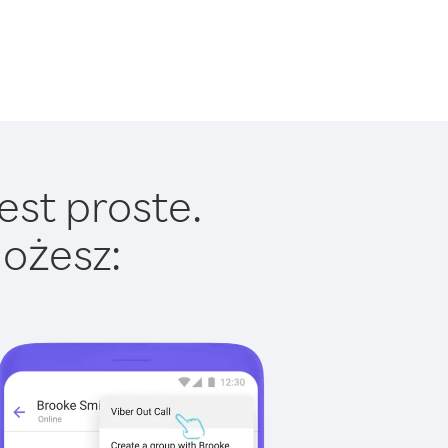
est proste.
ożesz: