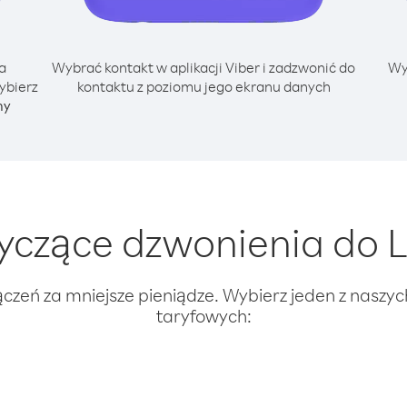
a
Wybrać kontakt w aplikacji Viber i zadzwonić do
Wy
ybierz
kontaktu z poziomu jego ekranu danych
ny
czące dzwonienia do L
ączeń za mniejsze pieniądze. Wybierz jeden z naszy
taryfowych: