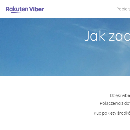
Pobier
Jak za
Dzięki Vib
Połączenia z d
Kup pakiety środkó