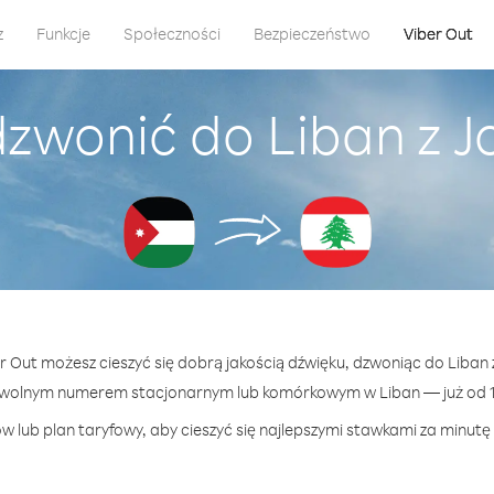
z
Funkcje
Społeczności
Bezpieczeństwo
Viber Out
dzwonić do Liban z J
er Out możesz cieszyć się dobrą jakością dźwięku, dzwoniąc do Liban 
owolnym numerem stacjonarnym lub komórkowym w Liban — już od 15
w lub plan taryfowy, aby cieszyć się najlepszymi stawkami za minutę 