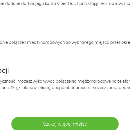
one dodane do Twojego konta Viber Out. Korzystając ze środków, m
anie połączeń międzynarodowych do wybranego miejsca przez okres
cji
tyczność: możesz wykonywać połączenia międzynarodowe na telefo
 planu. Dzięki planowi miesięcznego abonamentu możesz zaoszczędz
Szukaj więcej miejsc