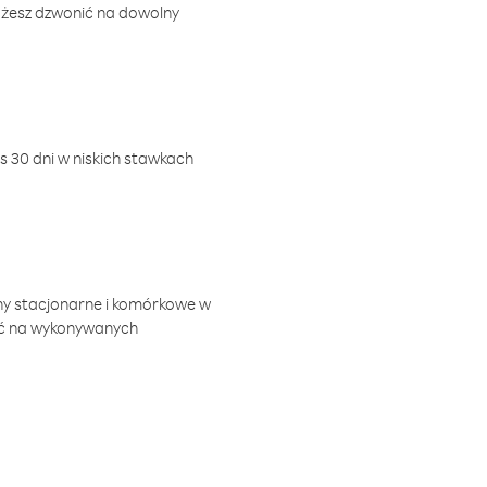
ożesz dzwonić na dowolny
 30 dni w niskich stawkach
ny stacjonarne i komórkowe w
ić na wykonywanych