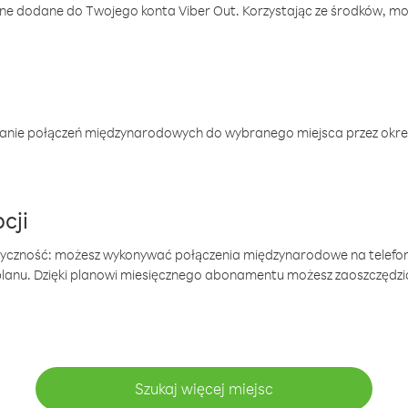
one dodane do Twojego konta Viber Out. Korzystając ze środków, m
anie połączeń międzynarodowych do wybranego miejsca przez okres
cji
tyczność: możesz wykonywać połączenia międzynarodowe na telefo
 planu. Dzięki planowi miesięcznego abonamentu możesz zaoszczędz
Szukaj więcej miejsc