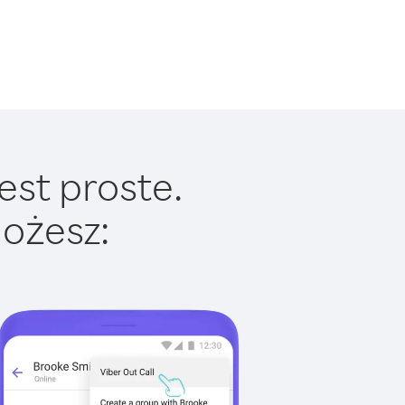
est proste.
ożesz: