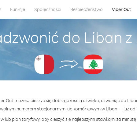
z
Funkcje
Społeczności
Bezpieczeństwo
Viber Out
adzwonić do Liban z
ber Out możesz cieszyć się dobrą jakością dźwięku, dzwoniąc do Liba
owolnym numerem stacjonarnym lub komórkowym w Liban — już od 17
w lub plan taryfowy, aby cieszyć się najlepszymi stawkami za minutę 