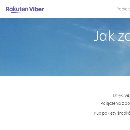
Pobier
Jak z
Dzięki Vi
Połączenia z d
Kup pakiety środkó