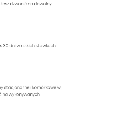
ożesz dzwonić na dowolny
 30 dni w niskich stawkach
ny stacjonarne i komórkowe w
ić na wykonywanych