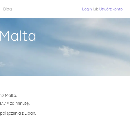
Blog
Login
lub
Utwórz konto
 Malta
n z Malta.
.7 ¢ za minutę.
połączenia z Liban.