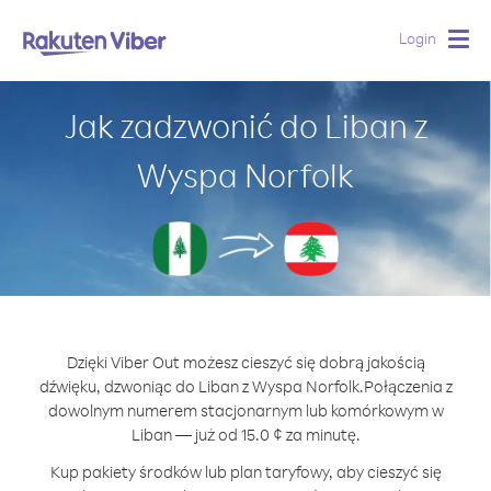
Login
Togg
navig
Jak zadzwonić do Liban z
Wyspa Norfolk
Dzięki Viber Out możesz cieszyć się dobrą jakością
dźwięku, dzwoniąc do Liban z Wyspa Norfolk.
Połączenia z
dowolnym numerem stacjonarnym lub komórkowym w
Liban — już od 15.0 ¢ za minutę.
Kup pakiety środków lub plan taryfowy, aby cieszyć się