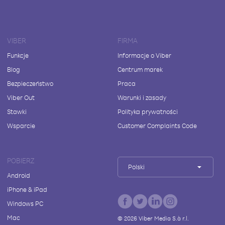
VIBER
FIRMA
Funkcje
Informacje o Viber
Blog
Centrum marek
Bezpieczeństwo
Praca
Viber Out
Warunki i zasady
Stawki
Polityka prywatności
Wsparcie
Customer Complaints Code
POBIERZ
Polski
Android
iPhone & iPad
Windows PC
Mac
©
2026
Viber Media S.à r.l.