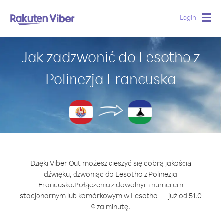
Login
Togg
navig
Jak zadzwonić do Lesotho z
Polinezja Francuska
Dzięki Viber Out możesz cieszyć się dobrą jakością
dźwięku, dzwoniąc do Lesotho z Polinezja
Francuska.
Połączenia z dowolnym numerem
stacjonarnym lub komórkowym w Lesotho — już od 51.0
¢ za minutę.