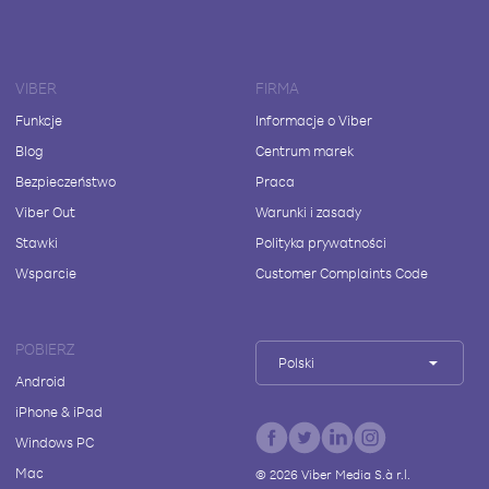
VIBER
FIRMA
Funkcje
Informacje o Viber
Blog
Centrum marek
Bezpieczeństwo
Praca
Viber Out
Warunki i zasady
Stawki
Polityka prywatności
Wsparcie
Customer Complaints Code
POBIERZ
Polski
Android
iPhone & iPad
Windows PC
Mac
©
2026
Viber Media S.à r.l.