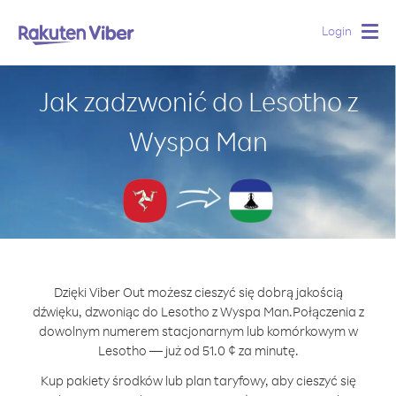
Login
Togg
navig
Jak zadzwonić do Lesotho z
Wyspa Man
Dzięki Viber Out możesz cieszyć się dobrą jakością
dźwięku, dzwoniąc do Lesotho z Wyspa Man.
Połączenia z
dowolnym numerem stacjonarnym lub komórkowym w
Lesotho — już od 51.0 ¢ za minutę.
Kup pakiety środków lub plan taryfowy, aby cieszyć się