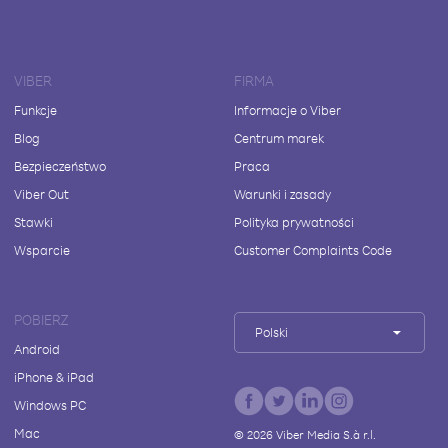
VIBER
FIRMA
Funkcje
Informacje o Viber
Blog
Centrum marek
Bezpieczeństwo
Praca
Viber Out
Warunki i zasady
Stawki
Polityka prywatności
Wsparcie
Customer Complaints Code
POBIERZ
Polski
Android
iPhone & iPad
Windows PC
Mac
©
2026
Viber Media S.à r.l.