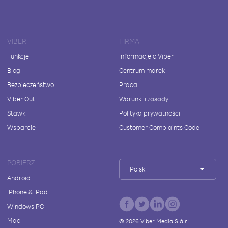
VIBER
FIRMA
Funkcje
Informacje o Viber
Blog
Centrum marek
Bezpieczeństwo
Praca
Viber Out
Warunki i zasady
Stawki
Polityka prywatności
Wsparcie
Customer Complaints Code
POBIERZ
Polski
Android
iPhone & iPad
Windows PC
Mac
©
2026
Viber Media S.à r.l.