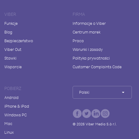
VIBER
FIRMA
Funkcje
Informacje o Viber
Blog
Centrum marek
Bezpieczeństwo
Praca
Viber Out
Warunki i zasady
Stawki
Polityka prywatności
Wsparcie
Customer Complaints Code
POBIERZ
Polski
Android
iPhone & iPad
Windows PC
Mac
©
2026
Viber Media S.à r.l.
Linux