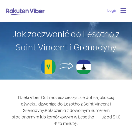
Login
Togg
navig
Jak zadzwonić do Lesotho z
Saint Vincent i Grenadyny
Dzięki Viber Out możesz cieszyć się dobrą jakością
dźwięku, dzwoniąc do Lesotho z Saint Vincent i
Grenadyny.
Połączenia z dowolnym numerem
stacjonarnym lub komórkowym w Lesotho — już od 51.0
¢ za minutę.