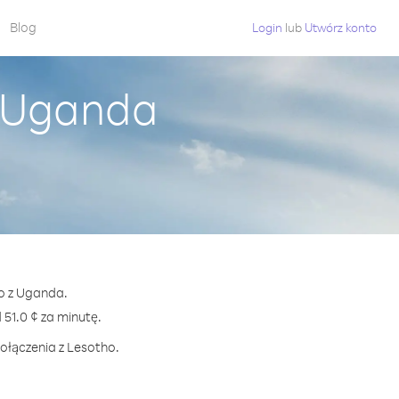
Blog
Login
lub
Utwórz konto
z Uganda
ho z Uganda.
1.0 ¢ za minutę.
połączenia z Lesotho.