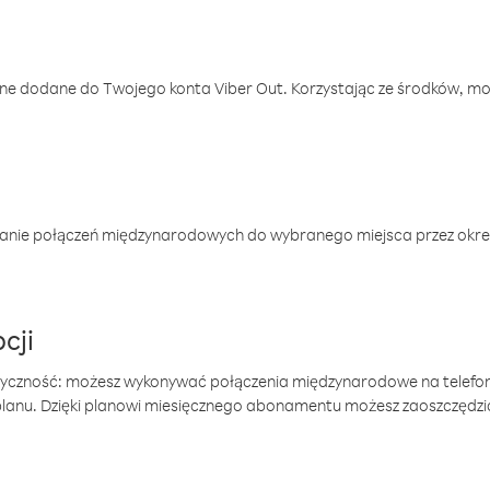
one dodane do Twojego konta Viber Out. Korzystając ze środków, m
anie połączeń międzynarodowych do wybranego miejsca przez okres
cji
tyczność: możesz wykonywać połączenia międzynarodowe na telefo
 planu. Dzięki planowi miesięcznego abonamentu możesz zaoszczędz