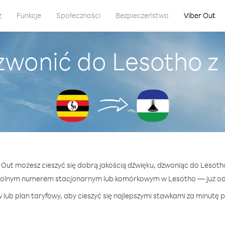
z
Funkcje
Społeczności
Bezpieczeństwo
Viber Out
zwonić do Lesotho 
r Out możesz cieszyć się dobrą jakością dźwięku, dzwoniąc do Lesot
wolnym numerem stacjonarnym lub komórkowym w Lesotho — już od 5
lub plan taryfowy, aby cieszyć się najlepszymi stawkami za minutę 