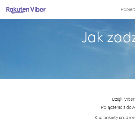
Pobier
Jak zad
Dzięki Vibe
Połączenia z do
Kup pakiety środków 