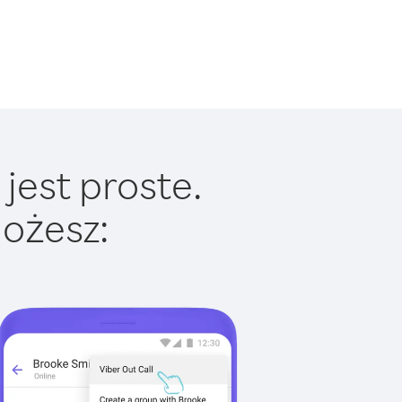
jest proste.
ożesz: