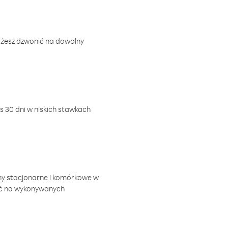
ożesz dzwonić na dowolny
 30 dni w niskich stawkach
ny stacjonarne i komórkowe w
ić na wykonywanych