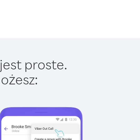
jest proste.
ożesz: