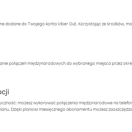
one dodane do Twojego konta Viber Out. Korzystając ze środków, m
anie połączeń międzynarodowych do wybranego miejsca przez okres
cji
tyczność: możesz wykonywać połączenia międzynarodowe na telefo
 planu. Dzięki planowi miesięcznego abonamentu możesz zaoszczędz