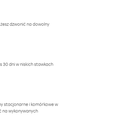
ożesz dzwonić na dowolny
 30 dni w niskich stawkach
ny stacjonarne i komórkowe w
ić na wykonywanych