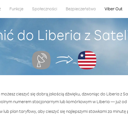
z
Funkcje
Społeczności
Bezpieczeństwo
Viber Out
ć do Liberia z Sate
t możesz cieszyć się dobrą jakością dźwięku, dzwoniąc do Liberia z Sa
wolnym numerem stacjonarnym lub komórkowym w Liberia — już od 5
 lub plan taryfowy, aby cieszyć się najlepszymi stawkami za minutę p