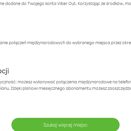
one dodane do Twojego konta Viber Out. Korzystając ze środków, m
anie połączeń międzynarodowych do wybranego miejsca przez okres
cji
tyczność: możesz wykonywać połączenia międzynarodowe na telefo
 planu. Dzięki planowi miesięcznego abonamentu możesz zaoszczędz
Szukaj więcej miejsc