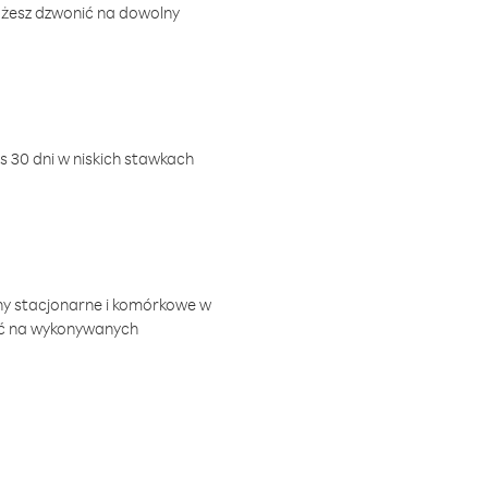
ożesz dzwonić na dowolny
 30 dni w niskich stawkach
ny stacjonarne i komórkowe w
ić na wykonywanych