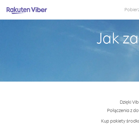
Pobier
Jak za
Dzięki Vi
Połączenia z d
Kup pakiety środkó