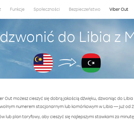
z
Funkcje
Społeczności
Bezpieczeństwo
Viber Out
dzwonić do Libia z 
ber Out możesz cieszyć się dobrą jakością dźwięku, dzwoniąc do Libia 
owolnym numerem stacjonarnym lub komórkowym w Libia — już od 29
w lub plan taryfowy, aby cieszyć się najlepszymi stawkami za minutę 