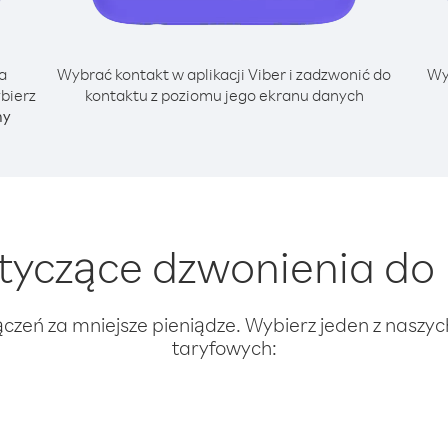
a
Wybrać kontakt w aplikacji Viber i zadzwonić do
Wy
ybierz
kontaktu z poziomu jego ekranu danych
ny
yczące dzwonienia do L
ączeń za mniejsze pieniądze. Wybierz jeden z naszy
taryfowych: