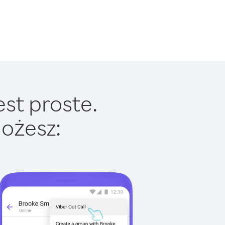
est proste.
ożesz: