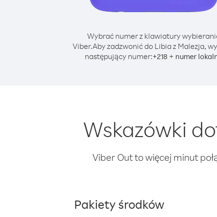
Wybrać numer z klawiatury wybierani
Viber.
Aby zadzwonić do Libia z Malezja, w
następujący numer:
+
+
218
numer lokal
Wskazówki dot
Viber Out to więcej minut poł
Pakiety środków