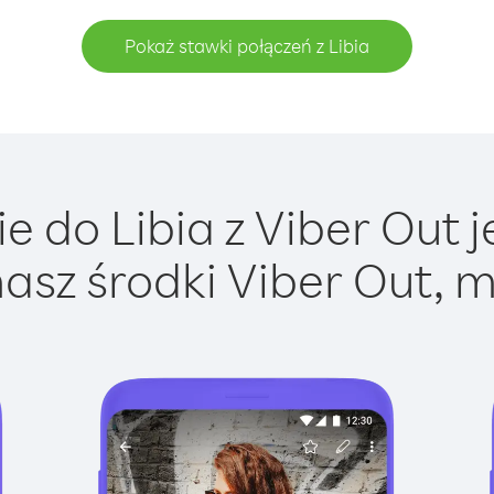
Pokaż stawki połączeń z Libia
 do Libia z Viber Out j
asz środki Viber Out, m