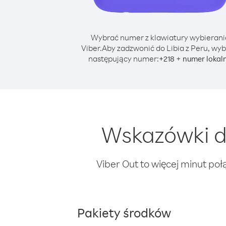
Wybrać numer z klawiatury wybierani
Viber.
Aby zadzwonić do Libia z Peru, wyb
następujący numer:
+
+
218
numer lokal
Wskazówki do
Viber Out to więcej minut poł
Pakiety środków