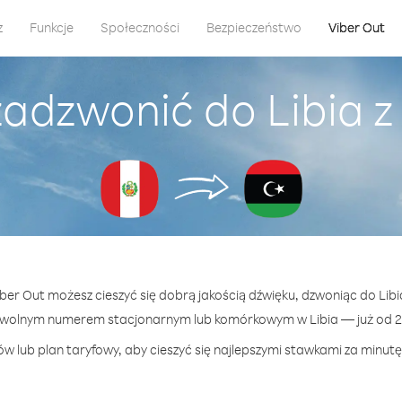
z
Funkcje
Społeczności
Bezpieczeństwo
Viber Out
zadzwonić do Libia z
iber Out możesz cieszyć się dobrą jakością dźwięku, dzwoniąc do Libi
owolnym numerem stacjonarnym lub komórkowym w Libia — już od 29
w lub plan taryfowy, aby cieszyć się najlepszymi stawkami za minutę 