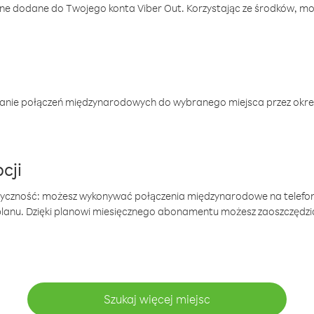
one dodane do Twojego konta Viber Out. Korzystając ze środków, m
anie połączeń międzynarodowych do wybranego miejsca przez okres
cji
tyczność: możesz wykonywać połączenia międzynarodowe na telefo
 planu. Dzięki planowi miesięcznego abonamentu możesz zaoszczędz
Szukaj więcej miejsc