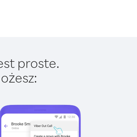
est proste.
ożesz: