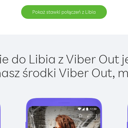
Pokaż stawki połączeń z Libia
 do Libia z Viber Out j
asz środki Viber Out, m