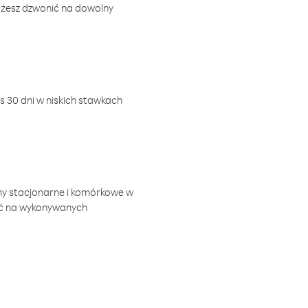
ożesz dzwonić na dowolny
 30 dni w niskich stawkach
ny stacjonarne i komórkowe w
ić na wykonywanych