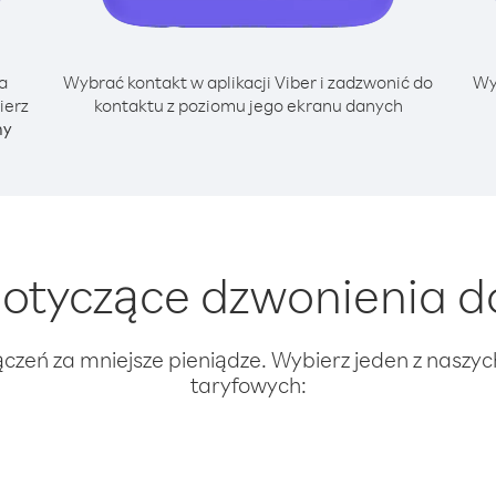
a
Wybrać kontakt w aplikacji Viber i zadzwonić do
Wy
ierz
kontaktu z poziomu jego ekranu danych
ny
tyczące dzwonienia do
ączeń za mniejsze pieniądze. Wybierz jeden z naszy
taryfowych: