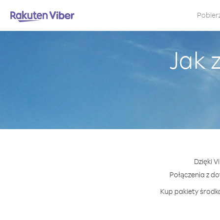
Pobier
Jak 
Dzięki V
Połączenia z d
Kup pakiety środkó