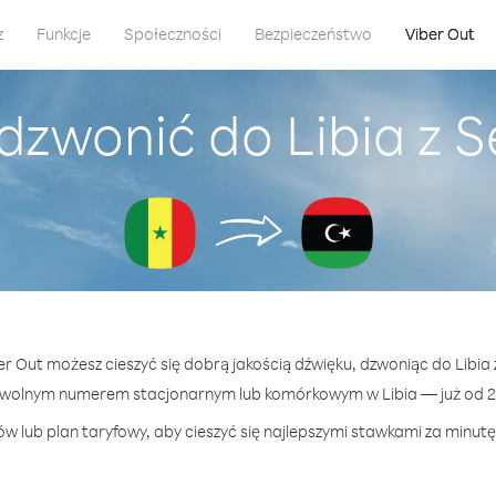
z
Funkcje
Społeczności
Bezpieczeństwo
Viber Out
dzwonić do Libia z 
ber Out możesz cieszyć się dobrą jakością dźwięku, dzwoniąc do Libia 
owolnym numerem stacjonarnym lub komórkowym w Libia — już od 29
w lub plan taryfowy, aby cieszyć się najlepszymi stawkami za minutę 