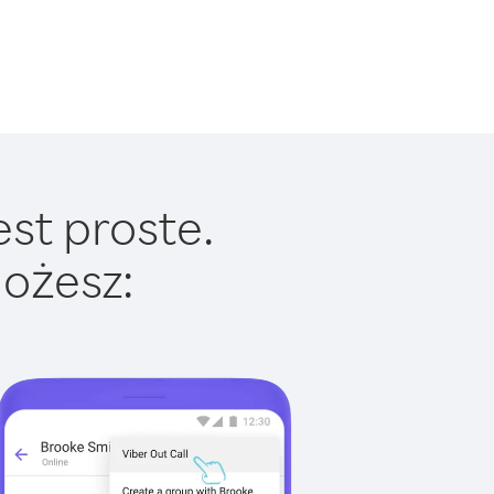
est proste.
ożesz: