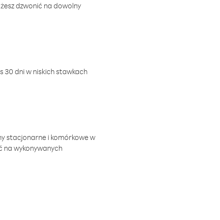
ożesz dzwonić na dowolny
 30 dni w niskich stawkach
ny stacjonarne i komórkowe w
ić na wykonywanych