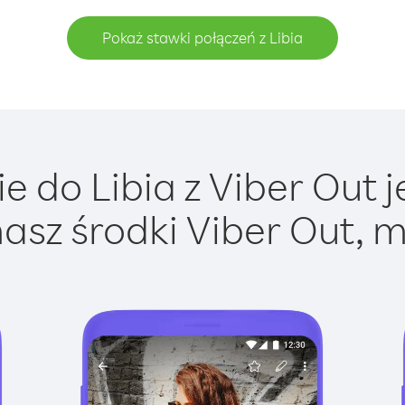
Pokaż stawki połączeń z Libia
 do Libia z Viber Out j
asz środki Viber Out, m