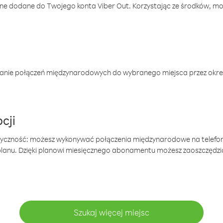
one dodane do Twojego konta Viber Out. Korzystając ze środków, m
anie połączeń międzynarodowych do wybranego miejsca przez okres
cji
tyczność: możesz wykonywać połączenia międzynarodowe na telefo
 planu. Dzięki planowi miesięcznego abonamentu możesz zaoszczędz
Szukaj więcej miejsc