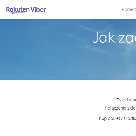
Pobier
Jak za
Dzięki Vi
Połączenia z d
Kup pakiety środkó