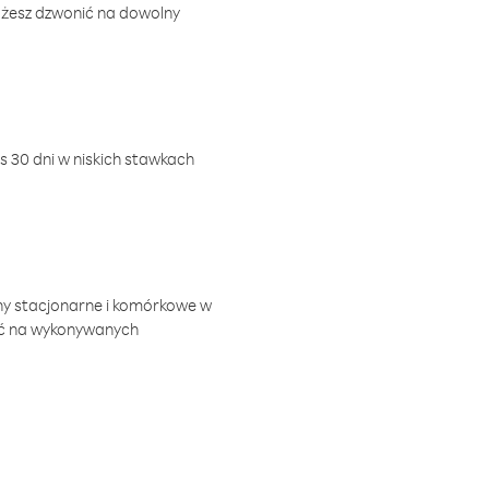
ożesz dzwonić na dowolny
 30 dni w niskich stawkach
ny stacjonarne i komórkowe w
ić na wykonywanych