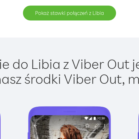
Pokaż stawki połączeń z Libia
 do Libia z Viber Out j
asz środki Viber Out, m