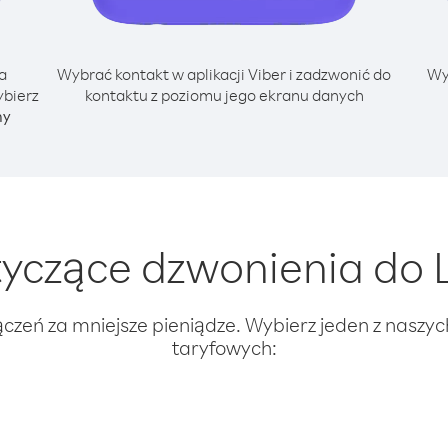
a
Wybrać kontakt w aplikacji Viber i zadzwonić do
Wy
ybierz
kontaktu z poziomu jego ekranu danych
ny
czące dzwonienia do L
ączeń za mniejsze pieniądze. Wybierz jeden z naszy
taryfowych: