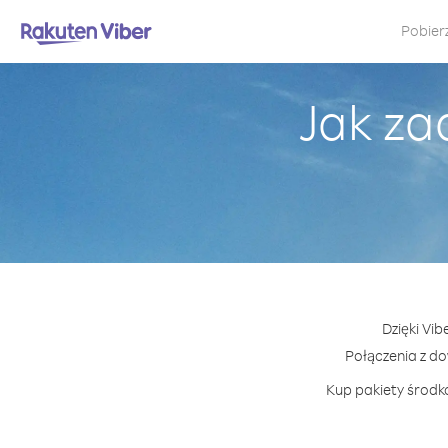
Pobier
Jak za
Dzięki Vib
Połączenia z d
Kup pakiety środkó