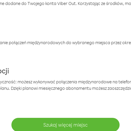
one dodane do Twojego konta Viber Out. Korzystając ze środków, m
anie połączeń międzynarodowych do wybranego miejsca przez okres
cji
tyczność: możesz wykonywać połączenia międzynarodowe na telefo
 planu. Dzięki planowi miesięcznego abonamentu możesz zaoszczędz
Szukaj więcej miejsc