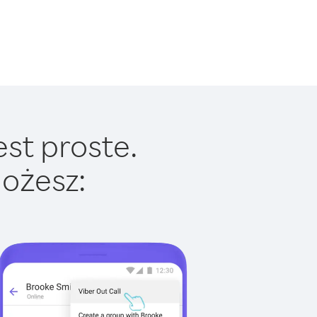
est proste.
ożesz: