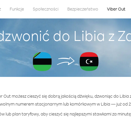
z
Funkcje
Społeczności
Bezpieczeństwo
Viber Out
dzwonić do Libia z Z
er Out możesz cieszyć się dobrą jakością dźwięku, dzwoniąc do Libia 
owolnym numerem stacjonarnym lub komórkowym w Libia — już od 29
w lub plan taryfowy, aby cieszyć się najlepszymi stawkami za minutę 