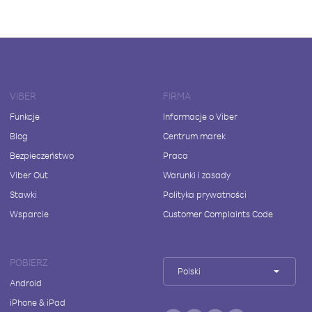
VIBER
FIRMA
Funkcje
Informacje o Viber
Blog
Centrum marek
Bezpieczeństwo
Praca
Viber Out
Warunki i zasady
Stawki
Polityka prywatności
Wsparcie
Customer Complaints Code
POBIERZ
Polski
Android
iPhone & iPad