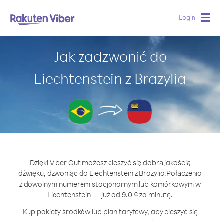
Login
Togg
navig
Jak zadzwonić do
Liechtenstein z Brazylia
Dzięki Viber Out możesz cieszyć się dobrą jakością
dźwięku, dzwoniąc do Liechtenstein z Brazylia.
Połączenia
z dowolnym numerem stacjonarnym lub komórkowym w
Liechtenstein — już od 9.0 ¢ za minutę.
Kup pakiety środków lub plan taryfowy, aby cieszyć się