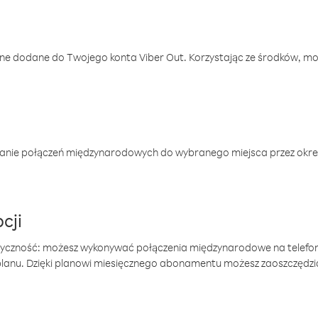
one dodane do Twojego konta Viber Out. Korzystając ze środków, m
anie połączeń międzynarodowych do wybranego miejsca przez okres
cji
tyczność: możesz wykonywać połączenia międzynarodowe na telefo
 planu. Dzięki planowi miesięcznego abonamentu możesz zaoszczędz