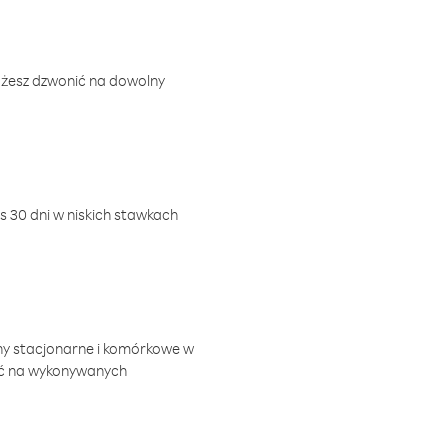
ożesz dzwonić na dowolny
 30 dni w niskich stawkach
ny stacjonarne i komórkowe w
ić na wykonywanych