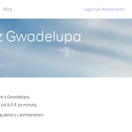
Blog
Login
lub
Utwórz konto
 z Gwadelupa
ein z Gwadelupa.
d 9.0 ¢ za minutę.
czenia z Liechtenstein.