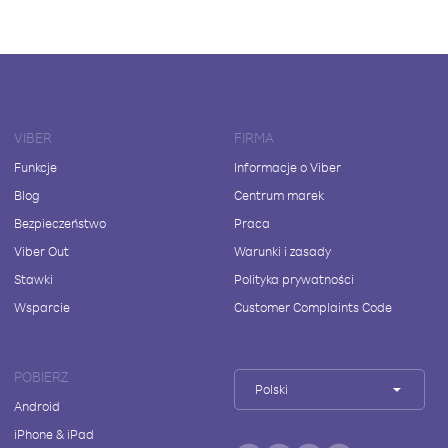
VIBER
FIRMA
Funkcje
Informacje o Viber
Blog
Centrum marek
Bezpieczeństwo
Praca
Viber Out
Warunki i zasady
Stawki
Polityka prywatności
Wsparcie
Customer Complaints Code
POBIERZ
Polski
Android
iPhone & iPad