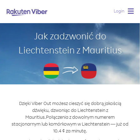
Login
Togg
navig
Jak zadzwonić do
Liechtenstein z Mauritius
Dzięki Viber Out możesz cieszyć się dobrą jakością
dźwięku, dzwoniąc do Liechtenstein z
Mauritius.
Połączenia z dowolnym numerem
stacjonarnym lub komórkowym w Liechtenstein — już od
10.4 ¢ za minutę.