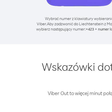
Wybrać numer z klawiatury wybierani
Viber.
Aby zadzwonić do Liechtenstein z M
wybierz następujący numer:
+
+
423
numer l
Wskazówki dot
Viber Out to więcej minut poł