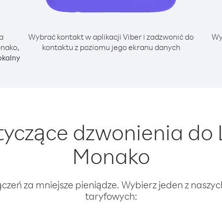
a
Wybrać kontakt w aplikacji Viber i zadzwonić do
Wy
onako,
kontaktu z poziomu jego ekranu danych
okalny
yczące dzwonienia do L
Monako
ączeń za mniejsze pieniądze. Wybierz jeden z naszy
taryfowych: