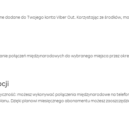
one dodane do Twojego konta Viber Out. Korzystając ze środków, m
anie połączeń międzynarodowych do wybranego miejsca przez okres
cji
tyczność: możesz wykonywać połączenia międzynarodowe na telefo
 planu. Dzięki planowi miesięcznego abonamentu możesz zaoszczędz