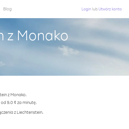
Blog
Login
lub
Utwórz konto
in z Monako
tein z Monako.
d 9.0 ¢ za minutę.
czenia z Liechtenstein.