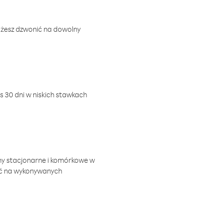
ożesz dzwonić na dowolny
 30 dni w niskich stawkach
ny stacjonarne i komórkowe w
ić na wykonywanych