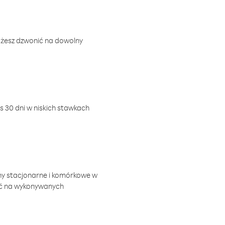
ożesz dzwonić na dowolny
 30 dni w niskich stawkach
ny stacjonarne i komórkowe w
ić na wykonywanych