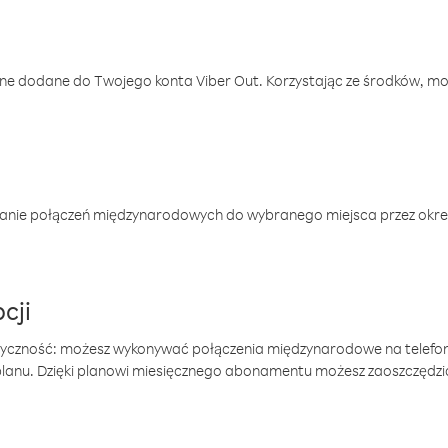
one dodane do Twojego konta Viber Out. Korzystając ze środków, m
anie połączeń międzynarodowych do wybranego miejsca przez okres
cji
tyczność: możesz wykonywać połączenia międzynarodowe na telefo
 planu. Dzięki planowi miesięcznego abonamentu możesz zaoszczędz