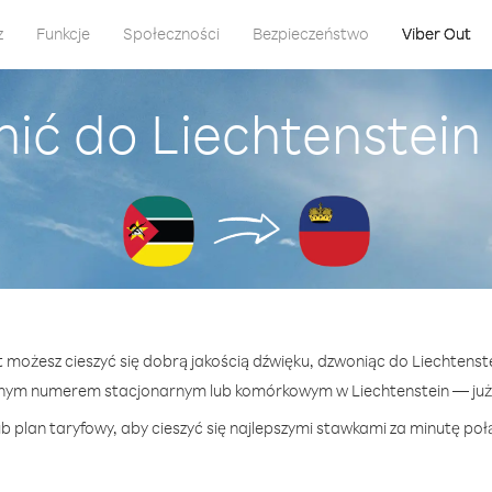
z
Funkcje
Społeczności
Bezpieczeństwo
Viber Out
ić do Liechtenstei
ut możesz cieszyć się dobrą jakością dźwięku, dzwoniąc do Liechtenst
nym numerem stacjonarnym lub komórkowym w Liechtenstein — już o
b plan taryfowy, aby cieszyć się najlepszymi stawkami za minutę połą