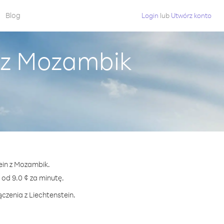
Blog
Login
lub
Utwórz konto
n z Mozambik
ein z Mozambik.
d 9.0 ¢ za minutę.
czenia z Liechtenstein.