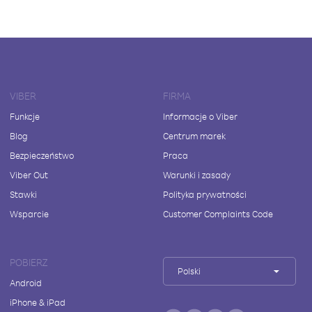
VIBER
FIRMA
Funkcje
Informacje o Viber
Blog
Centrum marek
Bezpieczeństwo
Praca
Viber Out
Warunki i zasady
Stawki
Polityka prywatności
Wsparcie
Customer Complaints Code
POBIERZ
Polski
Android
iPhone & iPad