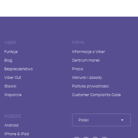
VIBER
FIRMA
Funkcje
Informacje o Viber
Blog
Centrum marek
Bezpieczeństwo
Praca
Viber Out
Warunki i zasady
Stawki
Polityka prywatności
Wsparcie
Customer Complaints Code
POBIERZ
Polski
Android
iPhone & iPad