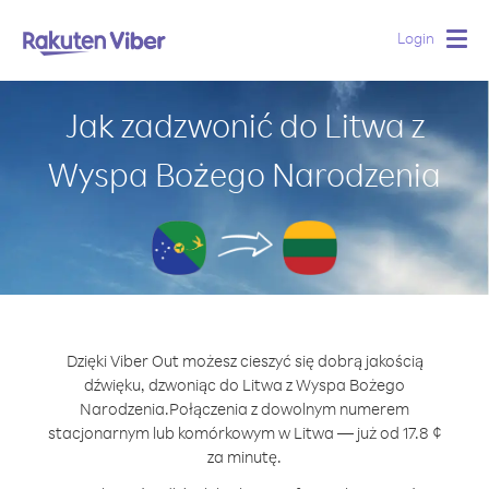
Login
Togg
navig
Jak zadzwonić do Litwa z
Wyspa Bożego Narodzenia
Dzięki Viber Out możesz cieszyć się dobrą jakością
dźwięku, dzwoniąc do Litwa z Wyspa Bożego
Narodzenia.
Połączenia z dowolnym numerem
stacjonarnym lub komórkowym w Litwa — już od 17.8 ¢
za minutę.