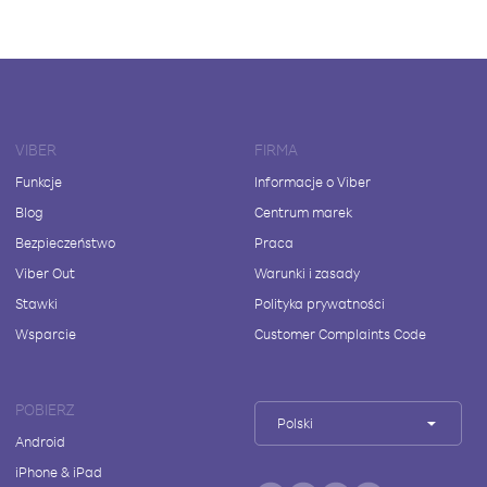
VIBER
FIRMA
Funkcje
Informacje o Viber
Blog
Centrum marek
Bezpieczeństwo
Praca
Viber Out
Warunki i zasady
Stawki
Polityka prywatności
Wsparcie
Customer Complaints Code
POBIERZ
Polski
Android
iPhone & iPad