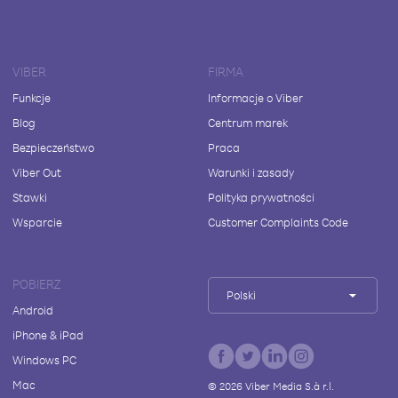
VIBER
FIRMA
Funkcje
Informacje o Viber
Blog
Centrum marek
Bezpieczeństwo
Praca
Viber Out
Warunki i zasady
Stawki
Polityka prywatności
Wsparcie
Customer Complaints Code
POBIERZ
Polski
Android
iPhone & iPad
Windows PC
Mac
©
2026
Viber Media S.à r.l.