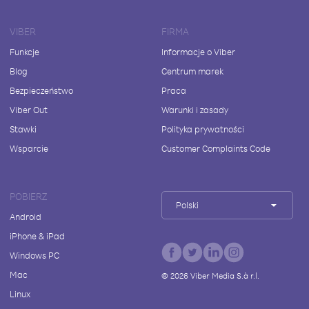
VIBER
FIRMA
Funkcje
Informacje o Viber
Blog
Centrum marek
Bezpieczeństwo
Praca
Viber Out
Warunki i zasady
Stawki
Polityka prywatności
Wsparcie
Customer Complaints Code
POBIERZ
Polski
Android
iPhone & iPad
Windows PC
Mac
©
2026
Viber Media S.à r.l.
Linux