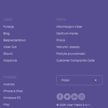
VIBER
FIRMA
Funkcje
Informacje o Viber
Blog
Centrum marek
Bezpieczeństwo
Praca
Viber Out
Warunki i zasady
Stawki
Polityka prywatności
Wsparcie
Customer Complaints Code
POBIERZ
Polski
Android
iPhone & iPad
Windows PC
Mac
©
2026
Viber Media S.à r.l.