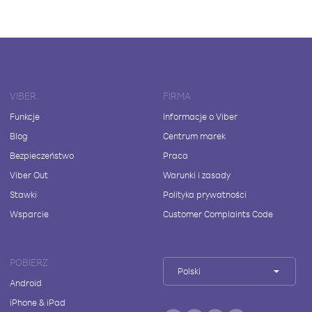
VIBER
FIRMA
Funkcje
Informacje o Viber
Blog
Centrum marek
Bezpieczeństwo
Praca
Viber Out
Warunki i zasady
Stawki
Polityka prywatności
Wsparcie
Customer Complaints Code
POBIERZ
Polski
Android
iPhone & iPad