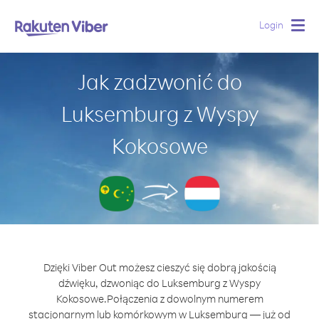
Login
Togg
navig
Jak zadzwonić do
Luksemburg z Wyspy
Kokosowe
Dzięki Viber Out możesz cieszyć się dobrą jakością
dźwięku, dzwoniąc do Luksemburg z Wyspy
Kokosowe.
Połączenia z dowolnym numerem
stacjonarnym lub komórkowym w Luksemburg — już od