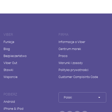
VIBER
FIRMA
Funkcje
Informacje o Viber
Blog
Centrum marek
Bezpieczeństwo
Praca
Viber Out
Warunki i zasady
Stawki
Polityka prywatności
Wsparcie
Customer Complaints Code
POBIERZ
Polski
Android
iPhone & iPad