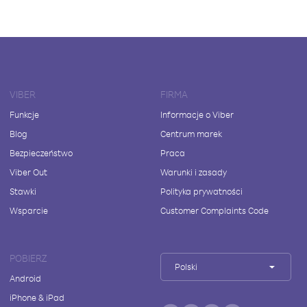
VIBER
FIRMA
Funkcje
Informacje o Viber
Blog
Centrum marek
Bezpieczeństwo
Praca
Viber Out
Warunki i zasady
Stawki
Polityka prywatności
Wsparcie
Customer Complaints Code
POBIERZ
Polski
Android
iPhone & iPad