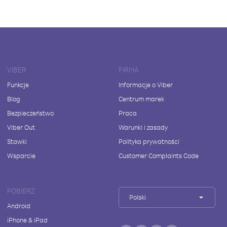
VIBER
FIRMA
Funkcje
Informacje o Viber
Blog
Centrum marek
Bezpieczeństwo
Praca
Viber Out
Warunki i zasady
Stawki
Polityka prywatności
Wsparcie
Customer Complaints Code
POBIERZ
Polski
Android
iPhone & iPad