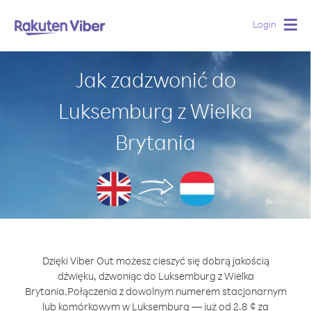
Login
Togg
navig
Jak zadzwonić do
Luksemburg z Wielka
Brytania
Dzięki Viber Out możesz cieszyć się dobrą jakością
dźwięku, dzwoniąc do Luksemburg z Wielka
Brytania.
Połączenia z dowolnym numerem stacjonarnym
lub komórkowym w Luksemburg — już od 2.8 ¢ za