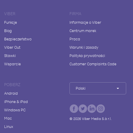
VIBER
FIRMA
Funkcje
Informacje o Viber
Blog
Centrum marek
Bezpieczeństwo
Praca
Viber Out
Warunki i zasady
Stawki
Polityka prywatności
Wsparcie
Customer Complaints Code
POBIERZ
Polski
Android
iPhone & iPad
Windows PC
Mac
©
2026
Viber Media S.à r.l.
Linux