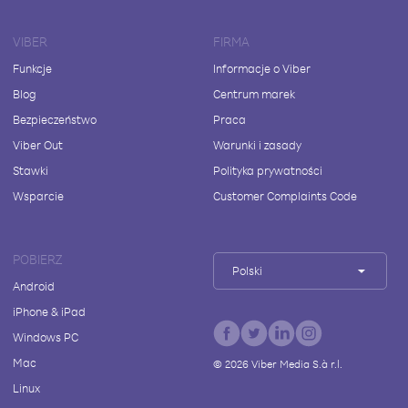
VIBER
FIRMA
Funkcje
Informacje o Viber
Blog
Centrum marek
Bezpieczeństwo
Praca
Viber Out
Warunki i zasady
Stawki
Polityka prywatności
Wsparcie
Customer Complaints Code
POBIERZ
Polski
Android
iPhone & iPad
Windows PC
Mac
©
2026
Viber Media S.à r.l.
Linux