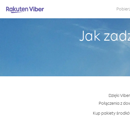
Pobier
Jak zad
Dzięki Vibe
Połączenia z d
Kup pakiety środków