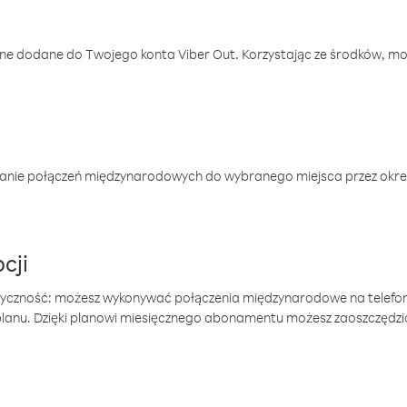
one dodane do Twojego konta Viber Out. Korzystając ze środków, m
anie połączeń międzynarodowych do wybranego miejsca przez okres
cji
tyczność: możesz wykonywać połączenia międzynarodowe na telefo
 planu. Dzięki planowi miesięcznego abonamentu możesz zaoszczędz