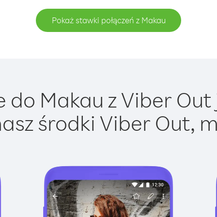
Pokaż stawki połączeń z Makau
 do Makau z Viber Out j
asz środki Viber Out, m