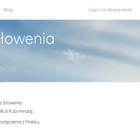
Blog
Login
lub
Utwórz konto
Słowenia
 z Słowenia.
.5 ¢ za minutę.
 połączenia z Makau.