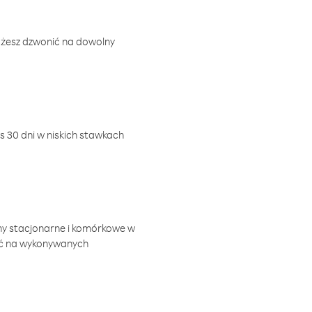
ożesz dzwonić na dowolny
 30 dni w niskich stawkach
ny stacjonarne i komórkowe w
ić na wykonywanych