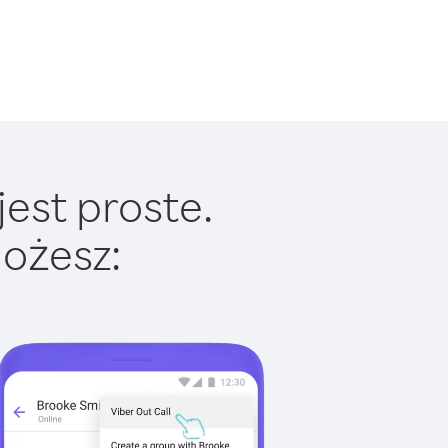
est proste.
ożesz: