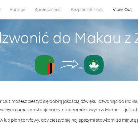
z
Funkcje
Społeczności
Bezpieczeństwo
Viber Out
dzwonić do Makau z
er Out możesz cieszyć się dobrą jakością dźwięku, dzwoniąc do Maka
owolnym numerem stacjonarnym lub komórkowym w Makau — już od 13
 lub plan taryfowy, aby cieszyć się najlepszymi stawkami za minutę