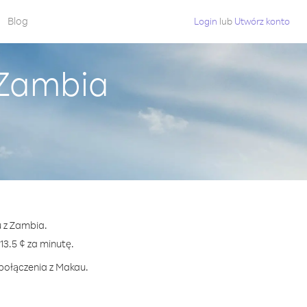
Blog
Login
lub
Utwórz konto
 Zambia
u z Zambia.
.5 ¢ za minutę.
 połączenia z Makau.