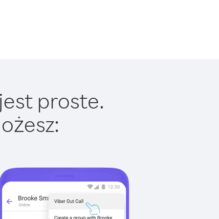
est proste.
ożesz: