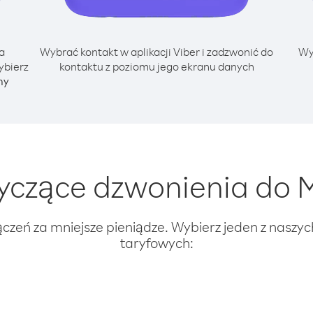
a
Wybrać kontakt w aplikacji Viber i zadzwonić do
Wy
ybierz
kontaktu z poziomu jego ekranu danych
ny
yczące dzwonienia do 
ączeń za mniejsze pieniądze. Wybierz jeden z naszy
taryfowych: