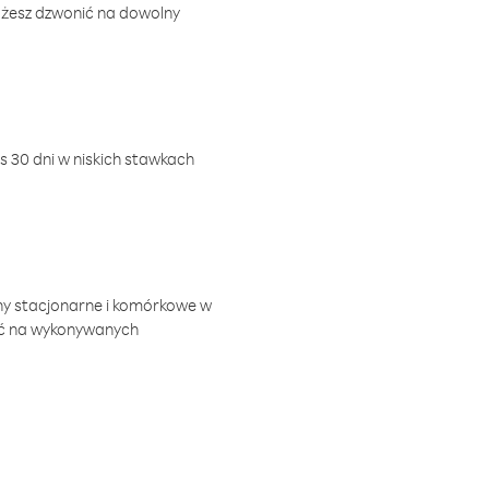
ożesz dzwonić na dowolny
 30 dni w niskich stawkach
ny stacjonarne i komórkowe w
ić na wykonywanych