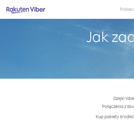
Pobier
Jak za
Dzięki Vib
Połączenia z d
Kup pakiety środków