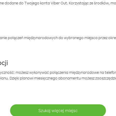
one dodane do Twojego konta Viber Out. Korzystając ze środków, m
anie połączeń międzynarodowych do wybranego miejsca przez okres
cji
tyczność: możesz wykonywać połączenia międzynarodowe na telefo
 planu. Dzięki planowi miesięcznego abonamentu możesz zaoszczędz
Szukaj więcej miejsc