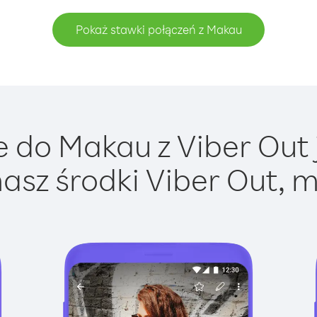
Pokaż stawki połączeń z Makau
 do Makau z Viber Out j
asz środki Viber Out, m