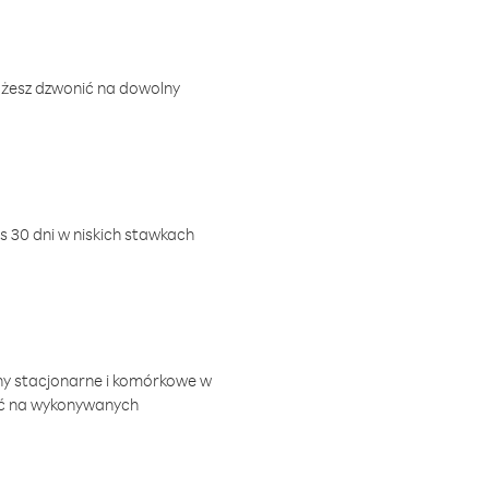
ożesz dzwonić na dowolny
 30 dni w niskich stawkach
ny stacjonarne i komórkowe w
ić na wykonywanych