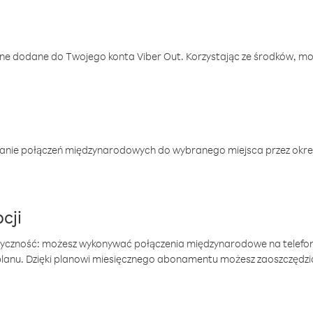
one dodane do Twojego konta Viber Out. Korzystając ze środków, m
anie połączeń międzynarodowych do wybranego miejsca przez okres
cji
tyczność: możesz wykonywać połączenia międzynarodowe na telefo
 planu. Dzięki planowi miesięcznego abonamentu możesz zaoszczędz