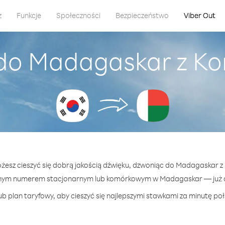
z
Funkcje
Społeczności
Bezpieczeństwo
Viber Out
 do Madagaskar z Ko
ożesz cieszyć się dobrą jakością dźwięku, dzwoniąc do Madagaskar 
lnym numerem stacjonarnym lub komórkowym w Madagaskar — już od
ub plan taryfowy, aby cieszyć się najlepszymi stawkami za minutę po