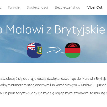
z
Funkcje
Społeczności
Bezpieczeństwo
Viber Out
 Malawi z Brytyjski
esz cieszyć się dobrą jakością dźwięku, dzwoniąc do Malawi z Brytyj
wolnym numerem stacjonarnym lub komórkowym w Malawi — już od 4
 lub plan taryfowy, aby cieszyć się najlepszymi stawkami za minutę 