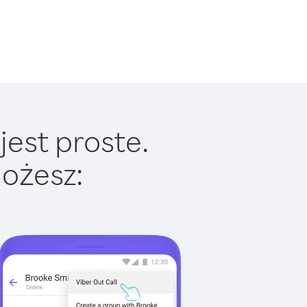
jest proste.
ożesz: