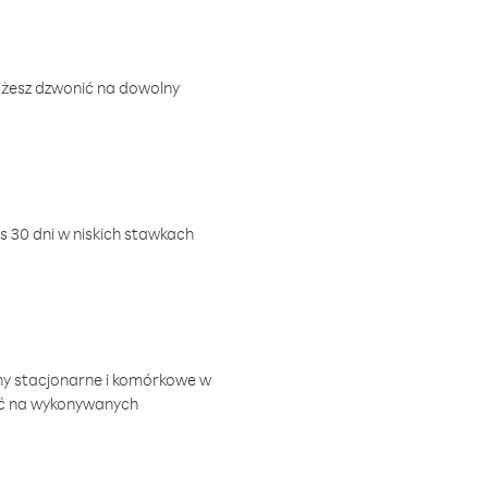
ożesz dzwonić na dowolny
 30 dni w niskich stawkach
ny stacjonarne i komórkowe w
ić na wykonywanych