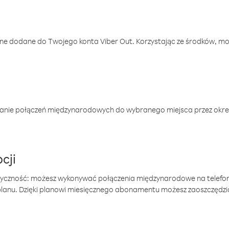
one dodane do Twojego konta Viber Out. Korzystając ze środków, m
anie połączeń międzynarodowych do wybranego miejsca przez okres
cji
tyczność: możesz wykonywać połączenia międzynarodowe na telefo
 planu. Dzięki planowi miesięcznego abonamentu możesz zaoszczędz