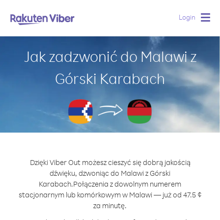
Login
Togg
navig
Jak zadzwonić do Malawi z
Górski Karabach
Dzięki Viber Out możesz cieszyć się dobrą jakością
dźwięku, dzwoniąc do Malawi z Górski
Karabach.
Połączenia z dowolnym numerem
stacjonarnym lub komórkowym w Malawi — już od 47.5 ¢
za minutę.