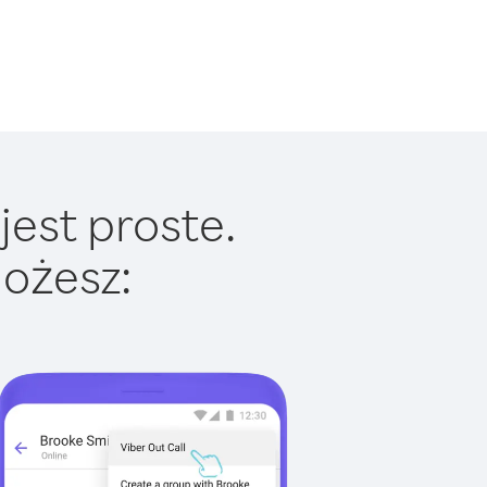
jest proste.
ożesz: