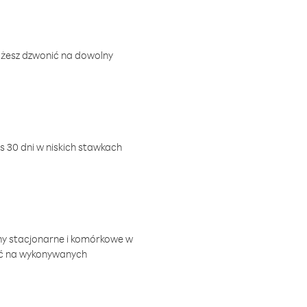
ożesz dzwonić na dowolny
 30 dni w niskich stawkach
ny stacjonarne i komórkowe w
ić na wykonywanych