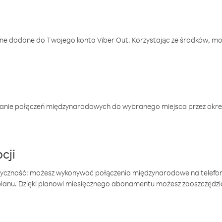
one dodane do Twojego konta Viber Out. Korzystając ze środków, m
anie połączeń międzynarodowych do wybranego miejsca przez okres
cji
tyczność: możesz wykonywać połączenia międzynarodowe na telefo
 planu. Dzięki planowi miesięcznego abonamentu możesz zaoszczędz