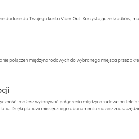
one dodane do Twojego konta Viber Out. Korzystając ze środków, m
anie połączeń międzynarodowych do wybranego miejsca przez okres
cji
tyczność: możesz wykonywać połączenia międzynarodowe na telefo
 planu. Dzięki planowi miesięcznego abonamentu możesz zaoszczędz