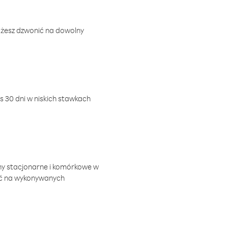
ożesz dzwonić na dowolny
 30 dni w niskich stawkach
ny stacjonarne i komórkowe w
ić na wykonywanych