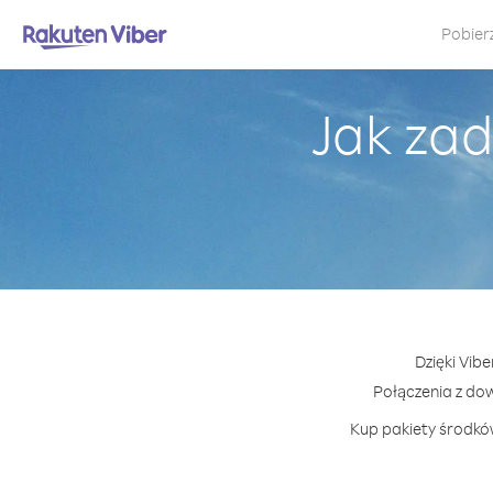
Pobier
Jak za
Dzięki Vib
Połączenia z do
Kup pakiety środków