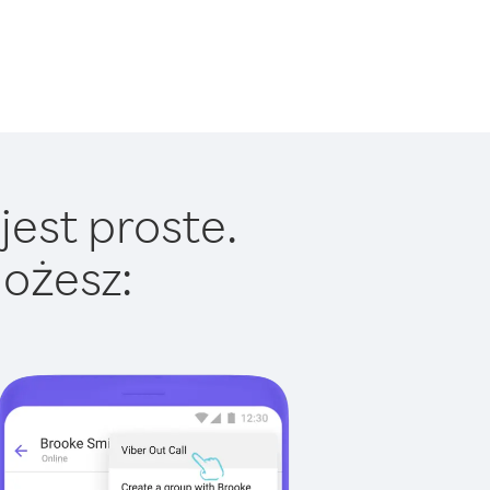
jest proste.
ożesz: