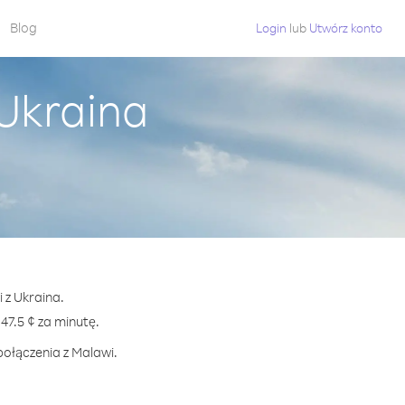
Blog
Login
lub
Utwórz konto
Ukraina
 z Ukraina.
7.5 ¢ za minutę.
połączenia z Malawi.