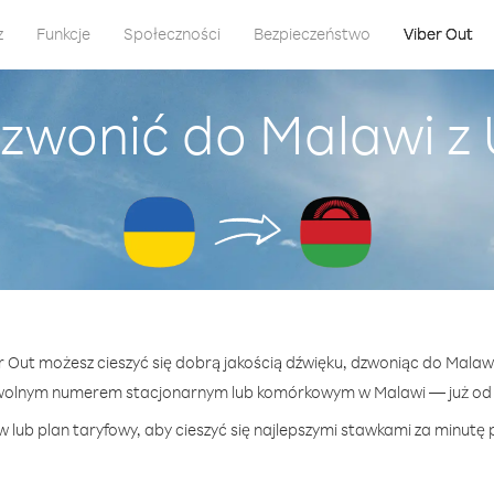
z
Funkcje
Społeczności
Bezpieczeństwo
Viber Out
dzwonić do Malawi z 
er Out możesz cieszyć się dobrą jakością dźwięku, dzwoniąc do Malawi
wolnym numerem stacjonarnym lub komórkowym w Malawi — już od 4
 lub plan taryfowy, aby cieszyć się najlepszymi stawkami za minutę 