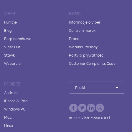
VIBER
FIRMA
Funkcje
Informacje o Viber
Blog
Centrum marek
Bezpieczeństwo
Praca
Viber Out
Warunki i zasady
Stawki
Polityka prywatności
Wsparcie
Customer Complaints Code
POBIERZ
Polski
Android
iPhone & iPad
Windows PC
Mac
©
2026
Viber Media S.à r.l.
Linux