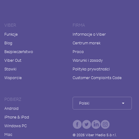
VIBER
FIRMA
Funkcje
Informacje o Viber
Blog
Centrum marek
Bezpieczeństwo
Praca
Viber Out
Warunki i zasady
Stawki
Polityka prywatności
Wsparcie
Customer Complaints Code
POBIERZ
Polski
Android
iPhone & iPad
Windows PC
Mac
©
2026
Viber Media S.à r.l.