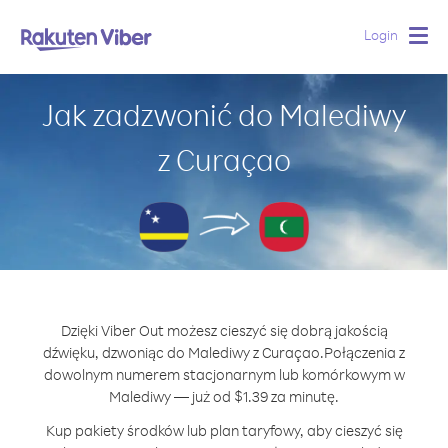
Login
Togg
navig
Jak zadzwonić do Malediwy
z Curaçao
Dzięki Viber Out możesz cieszyć się dobrą jakością
dźwięku, dzwoniąc do Malediwy z Curaçao.
Połączenia z
dowolnym numerem stacjonarnym lub komórkowym w
Malediwy — już od $1.39 za minutę.
Kup pakiety środków lub plan taryfowy, aby cieszyć się