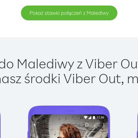
Pokaż stawki połączeń z Malediwy
o Malediwy z Viber Out
asz środki Viber Out, m