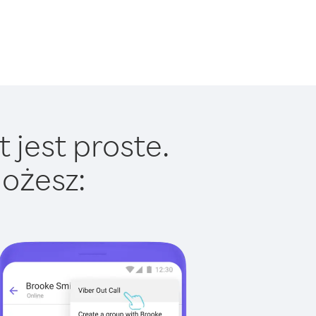
 jest proste.
ożesz: