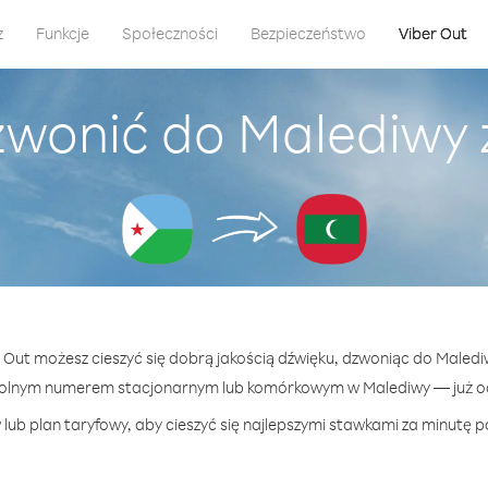
z
Funkcje
Społeczności
Bezpieczeństwo
Viber Out
zwonić do Malediwy z
r Out możesz cieszyć się dobrą jakością dźwięku, dzwoniąc do Malediw
wolnym numerem stacjonarnym lub komórkowym w Malediwy — już od 
lub plan taryfowy, aby cieszyć się najlepszymi stawkami za minutę p