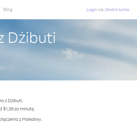
Blog
Login
lub
Utwórz konto
 Dżibuti
y z Dżibuti.
$1.39 za minutę.
ołączenia z Malediwy.