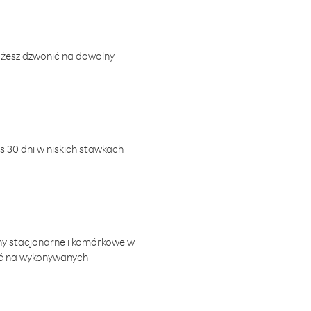
ożesz dzwonić na dowolny
 30 dni w niskich stawkach
ny stacjonarne i komórkowe w
ić na wykonywanych