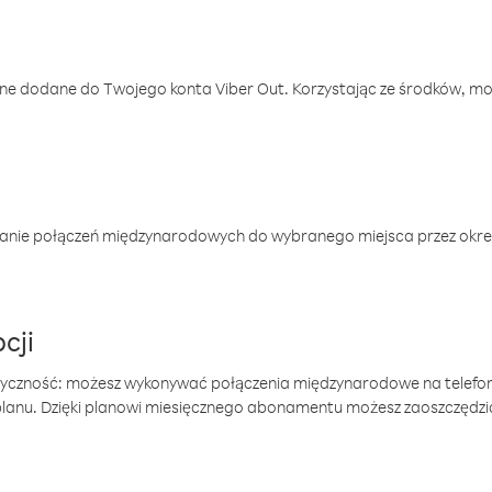
one dodane do Twojego konta Viber Out. Korzystając ze środków, m
anie połączeń międzynarodowych do wybranego miejsca przez okres
cji
tyczność: możesz wykonywać połączenia międzynarodowe na telefo
 planu. Dzięki planowi miesięcznego abonamentu możesz zaoszczędz