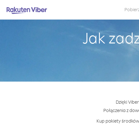
Pobier
Jak zad
Dzięki Vibe
Połączenia z do
Kup pakiety środków 